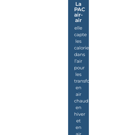
La
PAC
air-
air
elle
capte
les
calories
dans
l’air
pour
les
transformer
en
air
chaud
en
hiver
et
en
air