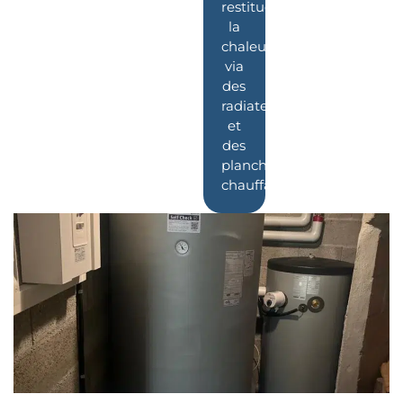
restitue
la
chaleur
via
des
radiateurs
et
des
planchers
chauffants.