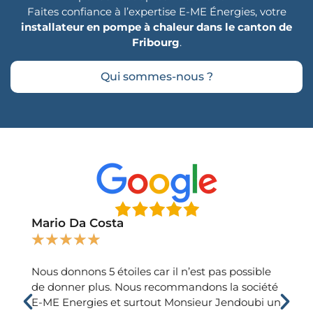
Faites confiance à l’expertise E-ME Énergies, votre
installateur en pompe à chaleur dans le canton de
Fribourg
.
Qui sommes-nous ?
Mario Da Costa
Heli
★
★
★
★
★
★
★
Nous donnons 5 étoiles car il n’est pas possible
Très 
de donner plus. Nous recommandons la société
profes
E-ME Energies et surtout Monsieur Jendoubi un
trouv